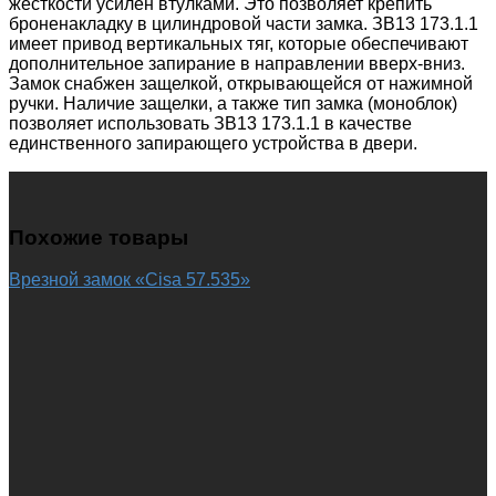
жесткости усилен втулками. Это позволяет крепить
броненакладку в цилиндровой части замка. ЗВ13 173.1.1
имеет привод вертикальных тяг, которые обеспечивают
дополнительное запирание в направлении вверх-вниз.
Замок снабжен защелкой, открывающейся от нажимной
ручки. Наличие защелки, а также тип замка (моноблок)
позволяет использовать ЗВ13 173.1.1 в качестве
единственного запирающего устройства в двери.
Похожие товары
Врезной замок «Cisa 57.535»