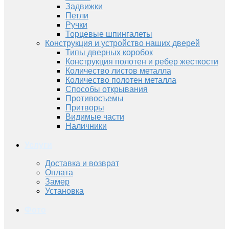
Задвижки
Петли
Ручки
Торцевые шпингалеты
Конструкция и устройство наших дверей
Типы дверных коробок
Конструкция полотен и ребер жесткости
Количество листов металла
Количество полотен металла
Способы открывания
Противосъемы
Притворы
Видимые части
Наличники
Услуги
Доставка и возврат
Оплата
Замер
Установка
Фото