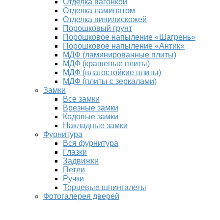
Отделка вагонкой
Отделка ламинатом
Отделка винилискожей
Порошковый грунт
Порошковое напыление «Шагрень»
Порошковое напыление «Антик»
МДФ (ламинированные плиты)
МДФ (крашеные плиты)
МДФ (влагостойкие плиты)
МДФ (плиты с зеркалами)
Замки
Все замки
Врезные замки
Кодовые замки
Накладные замки
Фурнитура
Вся фурнитура
Глазки
Задвижки
Петли
Ручки
Торцевые шпингалеты
Фотогалерея дверей