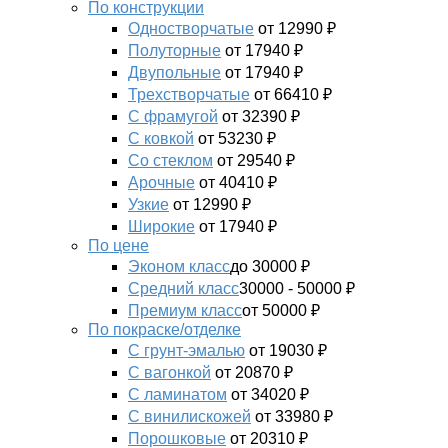
По конструкции
Одностворчатые
от 12990 ₽
Полуторные
от 17940 ₽
Двупольные
от 17940 ₽
Трехстворчатые
от 66410 ₽
С фрамугой
от 32390 ₽
С ковкой
от 53230 ₽
Со стеклом
от 29540 ₽
Арочные
от 40410 ₽
Узкие
от 12990 ₽
Широкие
от 17940 ₽
По цене
Эконом класс
до 30000 ₽
Средний класс
30000 - 50000 ₽
Премиум класс
от 50000 ₽
По покраске/отделке
С грунт-эмалью
от 19030 ₽
С вагонкой
от 20870 ₽
С ламинатом
от 34020 ₽
С винилискожей
от 33980 ₽
Порошковые
от 20310 ₽