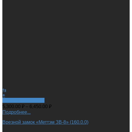
⇆
+
Быстрый просмотр
5,300.00
₽
–
6,450.00
₽
Подробнее...
Врезной замок «Меттэм ЗВ-8» (160.0.0)