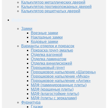
Калькулятор металлических дверей
Калькулятор противопожарных дверей
Калькулятор решетчатых дверей
Информация
Замки
Врезные замки
Накладные замки
Кодовые замки
Варианты отделок и покрасок
Покраска грунт-эмалью
Отделка вагонкой
Отделка ламинатом
Отделка винилискожей
Порошковый грунт
Порошковое напыление «Шагрень»
Порошковое напыление «Муар»
Порошковое напыление «Антик»
МДФ (ламинированные плиты)
МДФ (крашеные плиты)
МДФ (влагостойкие плиты)
МДФ (плиты с зеркалами)
Фурнитура
Глазки