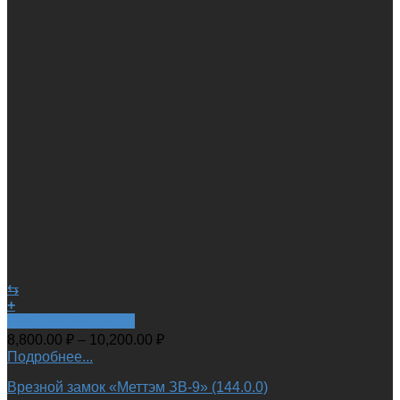
⇆
+
Быстрый просмотр
8,800.00
₽
–
10,200.00
₽
Подробнее...
Врезной замок «Меттэм ЗВ-9» (144.0.0)