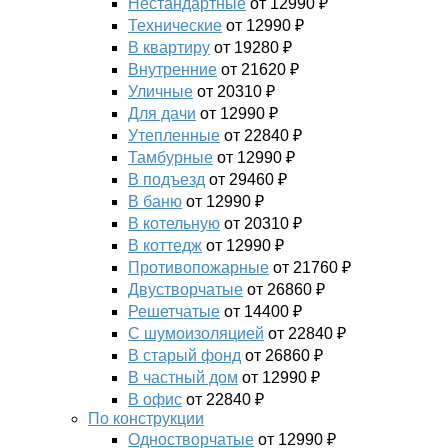
Нестандартные
от 12990 ₽
Технические
от 12990 ₽
В квартиру
от 19280 ₽
Внутренние
от 21620 ₽
Уличные
от 20310 ₽
Для дачи
от 12990 ₽
Утепленные
от 22840 ₽
Тамбурные
от 12990 ₽
В подъезд
от 29460 ₽
В баню
от 12990 ₽
В котельную
от 20310 ₽
В коттедж
от 12990 ₽
Противопожарные
от 21760 ₽
Двустворчатые
от 26860 ₽
Решетчатые
от 14400 ₽
С шумоизоляцией
от 22840 ₽
В старый фонд
от 26860 ₽
В частный дом
от 12990 ₽
В офис
от 22840 ₽
По конструкции
Одностворчатые
от 12990 ₽