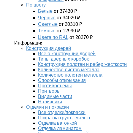
По цвету
Белые
от 37430 ₽
Черные
от 34020 ₽
Светлые
от 20310 ₽
Темные
от 12990 ₽
Цвета по RAL
от 28270 ₽
Информация
Конструкция дверей
Все о конструкции дверей
Типы дверных коробок
Конструкция полотен и ребер жесткости
Количество листов металла
Количество полотен металла
Способы открывания
Противосъемы
Притворы
Видимые части
Наличники
Отделки и покраски
Все отделки/покраски
Покраска грунт-эмалью
Отделка вагонкой
Отделка ламинатом