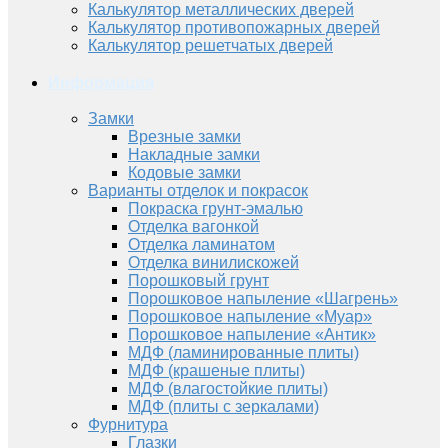
Калькулятор металлических дверей
Калькулятор противопожарных дверей
Калькулятор решетчатых дверей
Информация
Замки
Врезные замки
Накладные замки
Кодовые замки
Варианты отделок и покрасок
Покраска грунт-эмалью
Отделка вагонкой
Отделка ламинатом
Отделка винилискожей
Порошковый грунт
Порошковое напыление «Шагрень»
Порошковое напыление «Муар»
Порошковое напыление «Антик»
МДФ (ламинированные плиты)
МДФ (крашеные плиты)
МДФ (влагостойкие плиты)
МДФ (плиты с зеркалами)
Фурнитура
Глазки