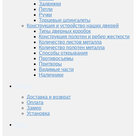
Задвижки
Петли
Ручки
Торцевые шпингалеты
Конструкция и устройство наших дверей
Типы дверных коробок
Конструкция полотен и ребер жесткости
Количество листов металла
Количество полотен металла
Способы открывания
Противосъемы
Притворы
Видимые части
Наличники
Услуги
Доставка и возврат
Оплата
Замер
Установка
Фото