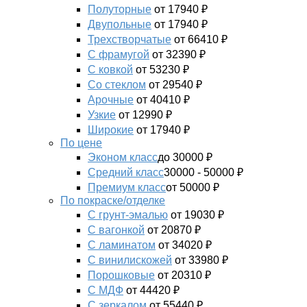
Полуторные
от 17940 ₽
Двупольные
от 17940 ₽
Трехстворчатые
от 66410 ₽
С фрамугой
от 32390 ₽
С ковкой
от 53230 ₽
Со стеклом
от 29540 ₽
Арочные
от 40410 ₽
Узкие
от 12990 ₽
Широкие
от 17940 ₽
По цене
Эконом класс
до 30000 ₽
Средний класс
30000 - 50000 ₽
Премиум класс
от 50000 ₽
По покраске/отделке
С грунт-эмалью
от 19030 ₽
С вагонкой
от 20870 ₽
С ламинатом
от 34020 ₽
С винилискожей
от 33980 ₽
Порошковые
от 20310 ₽
С МДФ
от 44420 ₽
С зеркалом
от 55440 ₽