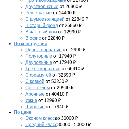
Противопожарные
от 21760 ₽
Двустворчатые
от 26860 ₽
Решетчатые
от 14400 ₽
С шумоизоляцией
от 22840 ₽
В старый фонд
от 26860 ₽
В частный дом
от 12990 ₽
В офис
от 22840 ₽
По конструкции
Одностворчатые
от 12990 ₽
Полуторные
от 17940 ₽
Двупольные
от 17940 ₽
Трехстворчатые
от 66410 ₽
С фрамугой
от 32390 ₽
С ковкой
от 53230 ₽
Со стеклом
от 29540 ₽
Арочные
от 40410 ₽
Узкие
от 12990 ₽
Широкие
от 17940 ₽
По цене
Эконом класс
до 30000 ₽
Средний класс
30000 - 50000 ₽