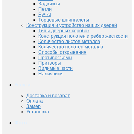
Задвижки
Петли
Ручки
Торцевые шпингалеты
Конструкция и устройство наших дверей
Типы дверных коробок
Конструкция полотен и ребер жесткости
Количество листов металла
Количество полотен металла
Способы открывания
Противосъемы
Притворы
Видимые части
Наличники
Услуги
Доставка и возврат
Оплата
Замер
Установка
Фото