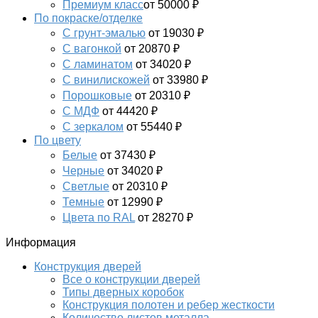
Премиум класс
от 50000 ₽
По покраске/отделке
С грунт-эмалью
от 19030 ₽
С вагонкой
от 20870 ₽
С ламинатом
от 34020 ₽
С винилискожей
от 33980 ₽
Порошковые
от 20310 ₽
С МДФ
от 44420 ₽
С зеркалом
от 55440 ₽
По цвету
Белые
от 37430 ₽
Черные
от 34020 ₽
Светлые
от 20310 ₽
Темные
от 12990 ₽
Цвета по RAL
от 28270 ₽
Информация
Конструкция дверей
Все о конструкции дверей
Типы дверных коробок
Конструкция полотен и ребер жесткости
Количество листов металла