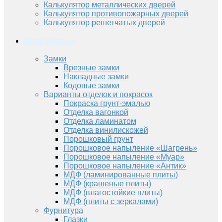
Калькулятор металлических дверей
Калькулятор противопожарных дверей
Калькулятор решетчатых дверей
Информация
Замки
Врезные замки
Накладные замки
Кодовые замки
Варианты отделок и покрасок
Покраска грунт-эмалью
Отделка вагонкой
Отделка ламинатом
Отделка винилискожей
Порошковый грунт
Порошковое напыление «Шагрень»
Порошковое напыление «Муар»
Порошковое напыление «Антик»
МДФ (ламинированные плиты)
МДФ (крашеные плиты)
МДФ (влагостойкие плиты)
МДФ (плиты с зеркалами)
Фурнитура
Глазки