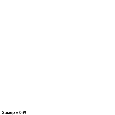
Замер = 0
₽
!