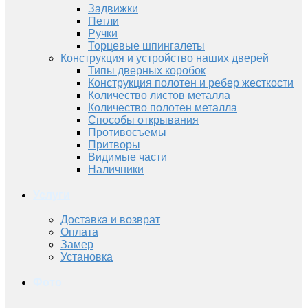
Задвижки
Петли
Ручки
Торцевые шпингалеты
Конструкция и устройство наших дверей
Типы дверных коробок
Конструкция полотен и ребер жесткости
Количество листов металла
Количество полотен металла
Способы открывания
Противосъемы
Притворы
Видимые части
Наличники
Услуги
Доставка и возврат
Оплата
Замер
Установка
Фото