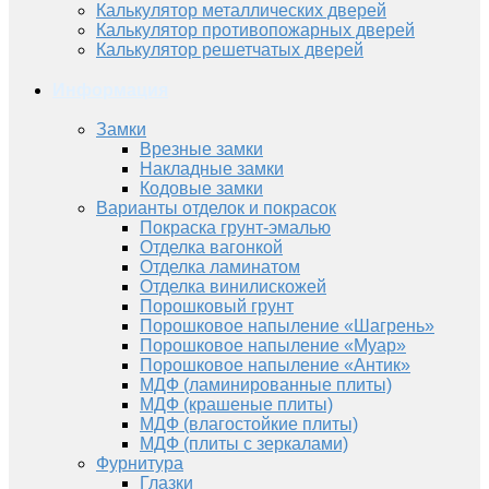
Калькулятор металлических дверей
Калькулятор противопожарных дверей
Калькулятор решетчатых дверей
Информация
Замки
Врезные замки
Накладные замки
Кодовые замки
Варианты отделок и покрасок
Покраска грунт-эмалью
Отделка вагонкой
Отделка ламинатом
Отделка винилискожей
Порошковый грунт
Порошковое напыление «Шагрень»
Порошковое напыление «Муар»
Порошковое напыление «Антик»
МДФ (ламинированные плиты)
МДФ (крашеные плиты)
МДФ (влагостойкие плиты)
МДФ (плиты с зеркалами)
Фурнитура
Глазки