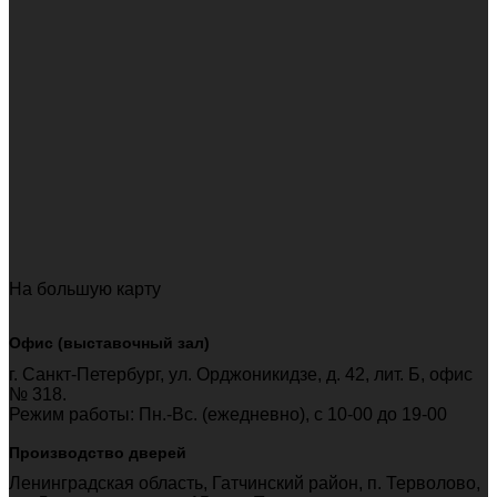
На большую карту
Офис (выставочный зал)
г. Санкт-Петербург, ул. Орджоникидзе, д. 42, лит. Б, офис
№ 318.
Режим работы: Пн.-Вс. (ежедневно), с 10-00 до 19-00
Производство дверей
Ленинградская область, Гатчинский район, п. Терволово,