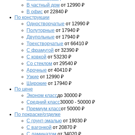
В частный дом
от 12990 ₽
В офис
от 22840 ₽
По конструкции
Одностворчатые
от 12990 ₽
Полуторные
от 17940 ₽
Двупольные
от 17940 ₽
Трехстворчатые
от 66410 ₽
С фрамугой
от 32390 ₽
С ковкой
от 53230 ₽
Со стеклом
от 29540 ₽
Арочные
от 40410 ₽
Узкие
от 12990 ₽
Широкие
от 17940 ₽
По цене
Эконом класс
до 30000 ₽
Средний класс
30000 - 50000 ₽
Премиум класс
от 50000 ₽
По покраске/отделке
С грунт-эмалью
от 19030 ₽
С вагонкой
от 20870 ₽
С ламинатом
от 34020 ₽