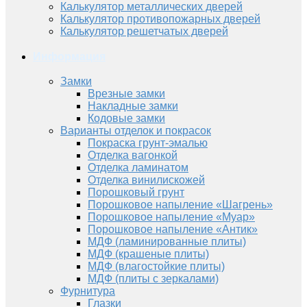
Калькулятор металлических дверей
Калькулятор противопожарных дверей
Калькулятор решетчатых дверей
Информация
Замки
Врезные замки
Накладные замки
Кодовые замки
Варианты отделок и покрасок
Покраска грунт-эмалью
Отделка вагонкой
Отделка ламинатом
Отделка винилискожей
Порошковый грунт
Порошковое напыление «Шагрень»
Порошковое напыление «Муар»
Порошковое напыление «Антик»
МДФ (ламинированные плиты)
МДФ (крашеные плиты)
МДФ (влагостойкие плиты)
МДФ (плиты с зеркалами)
Фурнитура
Глазки