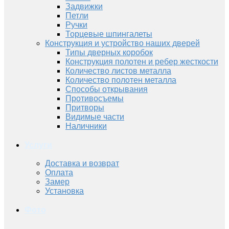
Задвижки
Петли
Ручки
Торцевые шпингалеты
Конструкция и устройство наших дверей
Типы дверных коробок
Конструкция полотен и ребер жесткости
Количество листов металла
Количество полотен металла
Способы открывания
Противосъемы
Притворы
Видимые части
Наличники
Услуги
Доставка и возврат
Оплата
Замер
Установка
Фото