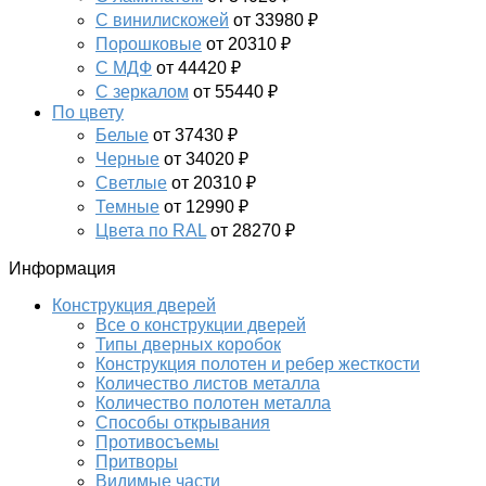
С винилискожей
от 33980 ₽
Порошковые
от 20310 ₽
С МДФ
от 44420 ₽
С зеркалом
от 55440 ₽
По цвету
Белые
от 37430 ₽
Черные
от 34020 ₽
Светлые
от 20310 ₽
Темные
от 12990 ₽
Цвета по RAL
от 28270 ₽
Информация
Конструкция дверей
Все о конструкции дверей
Типы дверных коробок
Конструкция полотен и ребер жесткости
Количество листов металла
Количество полотен металла
Способы открывания
Противосъемы
Притворы
Видимые части