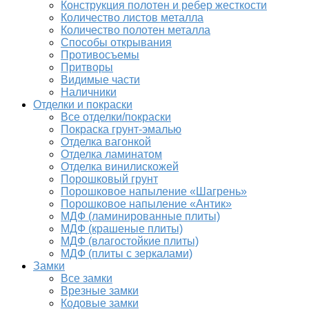
Конструкция полотен и ребер жесткости
Количество листов металла
Количество полотен металла
Способы открывания
Противосъемы
Притворы
Видимые части
Наличники
Отделки и покраски
Все отделки/покраски
Покраска грунт-эмалью
Отделка вагонкой
Отделка ламинатом
Отделка винилискожей
Порошковый грунт
Порошковое напыление «Шагрень»
Порошковое напыление «Антик»
МДФ (ламинированные плиты)
МДФ (крашеные плиты)
МДФ (влагостойкие плиты)
МДФ (плиты с зеркалами)
Замки
Все замки
Врезные замки
Кодовые замки