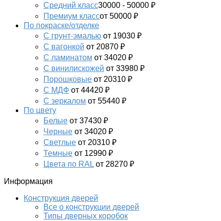
Средний класс
30000 - 50000 ₽
Премиум класс
от 50000 ₽
По покраске/отделке
С грунт-эмалью
от 19030 ₽
С вагонкой
от 20870 ₽
С ламинатом
от 34020 ₽
С винилискожей
от 33980 ₽
Порошковые
от 20310 ₽
С МДФ
от 44420 ₽
С зеркалом
от 55440 ₽
По цвету
Белые
от 37430 ₽
Черные
от 34020 ₽
Светлые
от 20310 ₽
Темные
от 12990 ₽
Цвета по RAL
от 28270 ₽
Информация
Конструкция дверей
Все о конструкции дверей
Типы дверных коробок