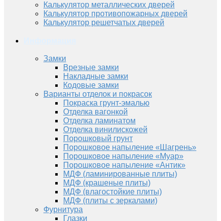
Калькулятор металлических дверей
Калькулятор противопожарных дверей
Калькулятор решетчатых дверей
Информация
Замки
Врезные замки
Накладные замки
Кодовые замки
Варианты отделок и покрасок
Покраска грунт-эмалью
Отделка вагонкой
Отделка ламинатом
Отделка винилискожей
Порошковый грунт
Порошковое напыление «Шагрень»
Порошковое напыление «Муар»
Порошковое напыление «Антик»
МДФ (ламинированные плиты)
МДФ (крашеные плиты)
МДФ (влагостойкие плиты)
МДФ (плиты с зеркалами)
Фурнитура
Глазки