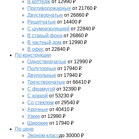
В коттедж
от 12990 ₽
Противопожарные
от 21760 ₽
Двустворчатые
от 26860 ₽
Решетчатые
от 14400 ₽
С шумоизоляцией
от 22840 ₽
В старый фонд
от 26860 ₽
В частный дом
от 12990 ₽
В офис
от 22840 ₽
По конструкции
Одностворчатые
от 12990 ₽
Полуторные
от 17940 ₽
Двупольные
от 17940 ₽
Трехстворчатые
от 66410 ₽
С фрамугой
от 32390 ₽
С ковкой
от 53230 ₽
Со стеклом
от 29540 ₽
Арочные
от 40410 ₽
Узкие
от 12990 ₽
Широкие
от 17940 ₽
По цене
Эконом класс
до 30000 ₽