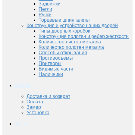
Задвижки
Петли
Ручки
Торцевые шпингалеты
Конструкция и устройство наших дверей
Типы дверных коробок
Конструкция полотен и ребер жесткости
Количество листов металла
Количество полотен металла
Способы открывания
Противосъемы
Притворы
Видимые части
Наличники
Услуги
Доставка и возврат
Оплата
Замер
Установка
Фото